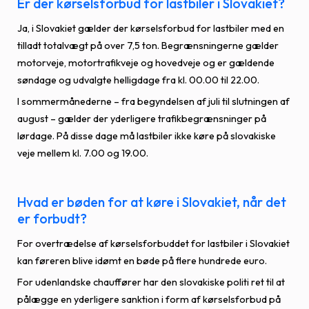
Er der kørselsforbud for lastbiler i Slovakiet?
Ja, i Slovakiet gælder der kørselsforbud for lastbiler med en
tilladt totalvægt på over 7,5 ton. Begrænsningerne gælder
motorveje, motortrafikveje og hovedveje og er gældende
søndage og udvalgte helligdage fra kl. 00.00 til 22.00.
I sommermånederne – fra begyndelsen af juli til slutningen af
august – gælder der yderligere trafikbegrænsninger på
lørdage. På disse dage må lastbiler ikke køre på slovakiske
veje mellem kl. 7.00 og 19.00.
Hvad er bøden for at køre i Slovakiet, når det
er forbudt?
For overtrædelse af kørselsforbuddet for lastbiler i Slovakiet
kan føreren blive idømt en bøde på flere hundrede euro.
For udenlandske chauffører har den slovakiske politi ret til at
pålægge en yderligere sanktion i form af kørselsforbud på