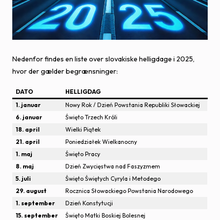
Nedenfor findes en liste over slovakiske helligdage i 2025,
hvor der gælder begrænsninger:
DATO
HELLIGDAG
1. januar
Nowy Rok / Dzień Powstania Republiki Słowackiej
6. januar
Święto Trzech Króli
18. april
Wielki Piątek
21. april
Poniedziałek Wielkanocny
1. maj
Święto Pracy
8. maj
Dzień Zwycięstwa nad Faszyzmem
5. juli
Święto Świętych Cyryla i Metodego
29. august
Rocznica Słowackiego Powstania Narodowego
1. september
Dzień Konstytucji
15. september
Święto Matki Boskiej Bolesnej