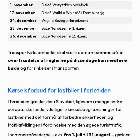
1. november
Dzień Wszystkich Świętych
17. november
Dzień Walki o Wolność i Demokrację
24. december
Wigilia Bożego Narodzenia
25. december
Boże Narodzenie (1. dzień)
26. december
Boże Narodzenie (2. dzień)
Transportvirksomheder skal være opmærksomme på, at
overtrædelse af reglerne på disse dage kan medføre
bøde
og forsinkelser i transporten.
Kørselsforbud for lastbiler i ferietiden
I ferietiden gælder der i Slovakiet, ligesom i mange andre
europæiske lande, yderligere kørselsbegrænsninger for
lastbiler med det formål at forbedre sikkerheden og
trafikafviklingen i forbindelse med den øgede turisttrafik.
I sommermånederne – dvs.
fra 1. juli til 31. august
– gælder