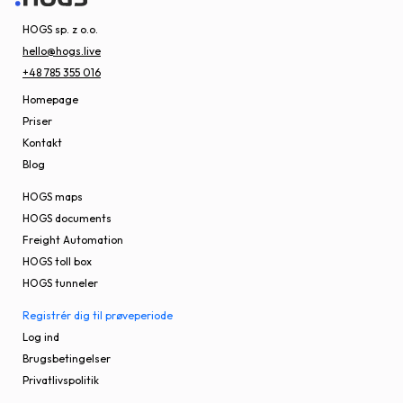
HOGS sp. z o.o.
hello@hogs.live
+48 785 355 016
Homepage
Priser
Kontakt
Blog
HOGS maps
HOGS documents
Freight Automation
HOGS toll box
HOGS tunneler
Registrér dig til prøveperiode
Log ind
Brugsbetingelser
Privatlivspolitik