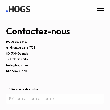
Contactez-nous
HOGS sp. z o.o.
al. Grunwaldzka 472B,
80-309 Gdańsk
+48 785 355 016
hello@hogs.live
NIP: 5842776703
* Personne de contact