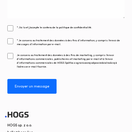
* J'ai lu et j'accepte le contenu de la politique de confidentialité.
* Je consens au traitement des données à des fins d'information, y compris l'envoi de
messages d'information par e-mail.
Je consens au traitement des données à des fins de marketing, y compris l'envoi
d'informations commerciales, publicitaires et marketing par e-mail et à l'envoi
d'informations commerciales de HOGS Spółka z ograniczoną odpowiedzialnością à
l'adresse e-mail fournie.
HOGS sp. z o.o.