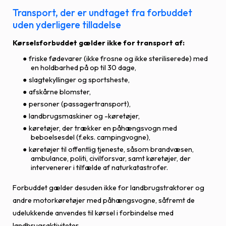
Transport, der er undtaget fra forbuddet
uden yderligere tilladelse
Kørselsforbuddet gælder ikke for transport af:
friske fødevarer (ikke frosne og ikke steriliserede) med
en holdbarhed på op til 30 dage,
slagtekyllinger og sportsheste,
afskårne blomster,
personer (passagertransport),
landbrugsmaskiner og -køretøjer,
køretøjer, der trækker en påhængsvogn med
beboelsesdel (f.eks. campingvogne),
køretøjer til offentlig tjeneste, såsom brandvæsen,
ambulance, politi, civilforsvar, samt køretøjer, der
intervenerer i tilfælde af naturkatastrofer.
Forbuddet gælder desuden ikke for landbrugstraktorer og
andre motorkøretøjer med påhængsvogne, såfremt de
udelukkende anvendes til kørsel i forbindelse med
landbrugsaktiviteter.