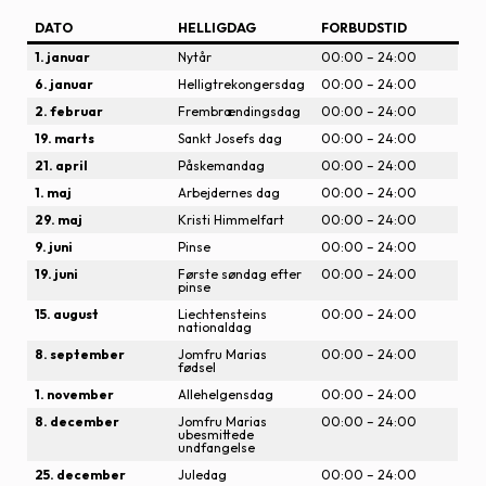
DATO
HELLIGDAG
FORBUDSTID
1. januar
Nytår
00:00 – 24:00
6. januar
Helligtrekongersdag
00:00 – 24:00
2. februar
Frembrændingsdag
00:00 – 24:00
19. marts
Sankt Josefs dag
00:00 – 24:00
21. april
Påskemandag
00:00 – 24:00
1. maj
Arbejdernes dag
00:00 – 24:00
29. maj
Kristi Himmelfart
00:00 – 24:00
9. juni
Pinse
00:00 – 24:00
19. juni
Første søndag efter
00:00 – 24:00
pinse
15. august
Liechtensteins
00:00 – 24:00
nationaldag
8. september
Jomfru Marias
00:00 – 24:00
fødsel
1. november
Allehelgensdag
00:00 – 24:00
8. december
Jomfru Marias
00:00 – 24:00
ubesmittede
undfangelse
25. december
Juledag
00:00 – 24:00