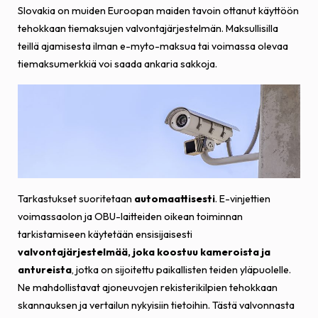
Slovakia on muiden Euroopan maiden tavoin ottanut käyttöön
tehokkaan tiemaksujen valvontajärjestelmän. Maksullisilla
teillä ajamisesta ilman e-myto-maksua tai voimassa olevaa
tiemaksumerkkiä voi saada ankaria sakkoja.
Tarkastukset suoritetaan
automaattisesti
. E-vinjettien
voimassaolon ja OBU-laitteiden oikean toiminnan
tarkistamiseen käytetään ensisijaisesti
valvontajärjestelmää, joka koostuu kameroista ja
antureista
, jotka on sijoitettu paikallisten teiden yläpuolelle.
Ne mahdollistavat ajoneuvojen rekisterikilpien tehokkaan
skannauksen ja vertailun nykyisiin tietoihin. Tästä valvonnasta