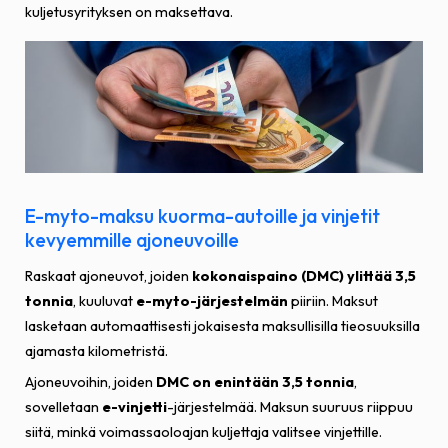
kuljetusyrityksen on maksettava.
E-myto-maksu kuorma-autoille ja vinjetit
kevyemmille ajoneuvoille
Raskaat ajoneuvot, joiden
kokonaispaino (DMC) ylittää 3,5
tonnia
, kuuluvat
e-myto-järjestelmän
piiriin. Maksut
lasketaan automaattisesti jokaisesta maksullisilla tieosuuksilla
ajamasta kilometristä.
Ajoneuvoihin, joiden
DMC on enintään 3,5 tonnia
,
sovelletaan
e-vinjetti
-järjestelmää. Maksun suuruus riippuu
siitä, minkä voimassaoloajan kuljettaja valitsee vinjettille.