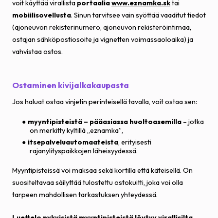
voit käyttää virallista
portaalia
www.eznamka.sk
tai
mobiilisovellusta
. Sinun tarvitsee vain syöttää vaaditut tiedot
(ajoneuvon rekisterinumero, ajoneuvon rekisteröintimaa,
ostajan sähköpostiosoite ja vignetten voimassaoloaika) ja
vahvistaa ostos.
Ostaminen kivijalkakaupasta
Jos haluat ostaa vinjetin perinteisellä tavalla, voit ostaa sen:
myyntipisteistä – pääasiassa huoltoasemilla
– jotka
on merkitty kyltillä „eznamka”,
itsepalveluautomaateista
, erityisesti
rajanylityspaikkojen läheisyydessä.
Myyntipisteissä voi maksaa sekä kortilla että käteisellä. On
suositeltavaa säilyttää tulostettu ostokuitti, joka voi olla
tarpeen mahdollisen tarkastuksen yhteydessä.
Luettelo nykyisistä myyntipisteistä löytyy virallisilta