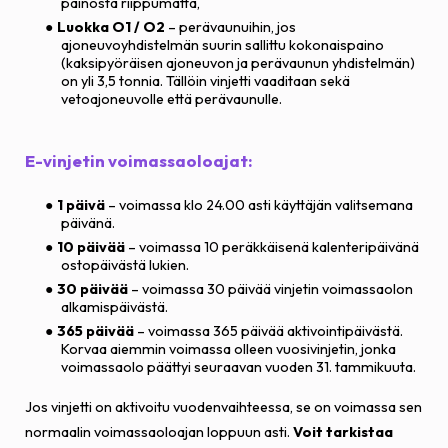
painosta riippumatta,
Luokka O1 / O2
– perävaunuihin, jos
ajoneuvoyhdistelmän suurin sallittu kokonaispaino
(kaksipyöräisen ajoneuvon ja perävaunun yhdistelmän)
on yli 3,5 tonnia. Tällöin vinjetti vaaditaan sekä
vetoajoneuvolle että perävaunulle.
E-vinjetin voimassaoloajat:
1 päivä
– voimassa klo 24.00 asti käyttäjän valitsemana
päivänä.
10 päivää
– voimassa 10 peräkkäisenä kalenteripäivänä
ostopäivästä lukien.
30 päivää
– voimassa 30 päivää vinjetin voimassaolon
alkamispäivästä.
365 päivää
– voimassa 365 päivää aktivointipäivästä.
Korvaa aiemmin voimassa olleen vuosivinjetin, jonka
voimassaolo päättyi seuraavan vuoden 31. tammikuuta.
Jos vinjetti on aktivoitu vuodenvaihteessa, se on voimassa sen
normaalin voimassaoloajan loppuun asti.
Voit tarkistaa