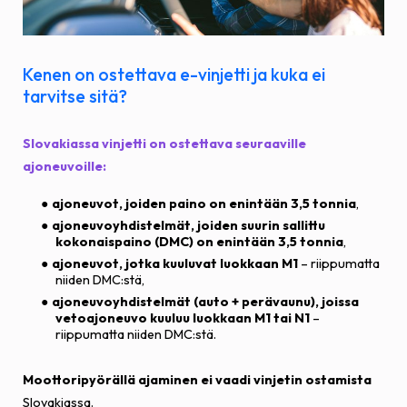
Kenen on ostettava e-vinjetti ja kuka ei
tarvitse sitä?
Slovakiassa vinjetti on ostettava seuraaville
ajoneuvoille:
ajoneuvot, joiden paino on enintään 3,5 tonnia
,
ajoneuvoyhdistelmät, joiden suurin sallittu
kokonaispaino (DMC) on enintään 3,5 tonnia
,
ajoneuvot, jotka kuuluvat luokkaan M1
– riippumatta
niiden DMC:stä,
ajoneuvoyhdistelmät (auto + perävaunu), joissa
vetoajoneuvo kuuluu luokkaan M1 tai N1
–
riippumatta niiden DMC:stä.
Moottoripyörällä ajaminen ei vaadi vinjetin ostamista
Slovakiassa.