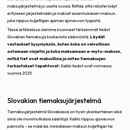
maksujärjestelmä jo useita vuosia. Riittää, että rekisteröidyt
erityiseen järjestelmään ja maksat asianmukaisen maksun,
joka riippuu kuljettajan ajaman ajoneuvon tyypistä.
Tässä artikkelissa olemme koonneet tärkeimmät tiedot
Slovakian tiemaksuja koskevista säännöistä.
Löydät
vastaukset kysymyksiin, kuten kuka on velvollinen
ostamaan vinjetin ja kuka maksamaan e-myto-maksun,
mitkä tiet ovat maksullisia ja miten tiemaksujen
tarkastukset tapahtuvat.
Kaikki tiedot ovat voimassa
vuonna 2025.
Slovakian tiemaksujärjestelmä
Tiemaksujärjestelmä Slovakiassa on hyvin yksinkertainen eikä
siinä ole monimutkaisia sääntöjä. Kaikki riippuu ajoneuvon
painosta – se määrää, minkälaisen maksun kuljettajan tai