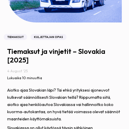
TIEMAKSUT
KULJETTAJAN OPAS
Tiemaksut ja vinjetit – Slovakia
[2025]
4 August '25
Lukuaika 10 minuuttia
Aiotko ajaa Slovakian läpi? Tai ehkä yrityksesi ajoneuvot
kulkevat säännöllisesti Slovakian teillä? Riippumatta siitä,
aiotko ajaa henkilöautoa Slovakiassa vai hallinnoitko koko
kuorma-autokantaa, on hyvä tietää voimassa olevat säännöt
maanteiden käyttömaksuista.
Slovakiassa on ollut käytössä täysin sähköinen