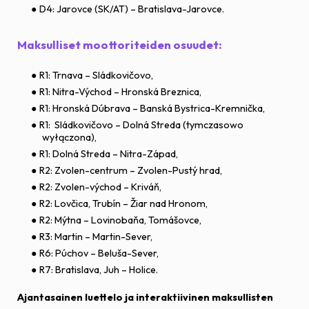
D4: Jarovce (SK/AT) – Bratislava-Jarovce.
Maksulliset moottoriteiden osuudet:
R1: Trnava – Sládkovičovo,
R1: Nitra-Východ – Hronská Breznica,
R1: Hronská Dúbrava – Banská Bystrica-Kremnička,
R1: Sládkovičovo – Dolná Streda (tymczasowo
wyłączona),
R1: Dolná Streda – Nitra-Západ,
R2: Zvolen-centrum – Zvolen-Pustý hrad,
R2: Zvolen-východ – Kriváň,
R2: Lovčica, Trubín – Žiar nad Hronom,
R2: Mýtna – Lovinobaňa, Tomášovce,
R3: Martin – Martin-Sever,
R6: Púchov – Beluša-Sever,
R7: Bratislava, Juh – Holice.
Ajantasainen luettelo ja interaktiivinen maksullisten