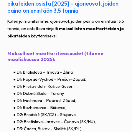
pikateiden osista [2025] – ajoneuvot, joiden
paino on enintään 3,5 tonnia
Kuten jo mainitsimme, ajoneuvot, joiden paino on enintään 3,5
tonnia, on ostettava vinjetti
maksullisten moottoriteiden ja
pikateiden
käyttämiseksi.
Maksulliset moottoritieosuudet (tilanne
maaliskuussa 2025):
D1: Bratislava – Trnava – Žilina,
D1: Poprad-Východ – Prešov-Západ,
D1: Prešov-Juh- Košice-Sever,
D1: Dubná Skala – Turany,
D1: Ivachnová – Poprad-Západ,
D1: Rozhanovce – Bidovce,
D2: Brodské (SK/CZ) – Stupava,
D2: Bratislava-Jarovce – Čunovo (SK/HU),
D3: Čadca, Bukov – Skalité (SK/PL),