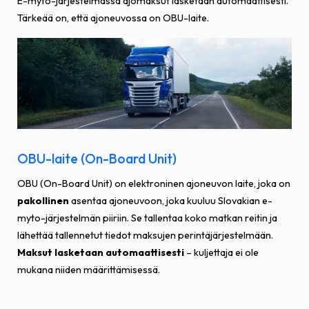
E-myto-järjestelmässä ajomaksut lasketaan automaattisesti.
Tärkeää on, että ajoneuvossa on OBU-laite.
OBU-laite (On-Board Unit)
OBU (On-Board Unit) on elektroninen ajoneuvon laite, joka on
pakollinen
asentaa ajoneuvoon, joka kuuluu Slovakian e-
myto-järjestelmän piiriin. Se tallentaa koko matkan reitin ja
lähettää tallennetut tiedot maksujen perintäjärjestelmään.
Maksut lasketaan automaattisesti
– kuljettaja ei ole
mukana niiden määrittämisessä.