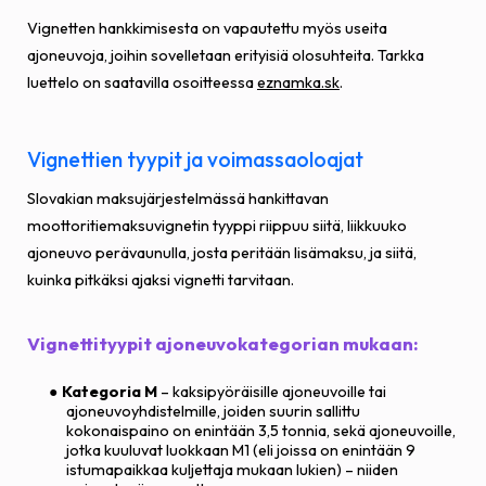
Vignetten hankkimisesta on vapautettu myös useita
ajoneuvoja, joihin sovelletaan erityisiä olosuhteita. Tarkka
luettelo on saatavilla osoitteessa
eznamka.sk
.
Vignettien tyypit ja voimassaoloajat
Slovakian maksujärjestelmässä hankittavan
moottoritiemaksuvignetin tyyppi riippuu siitä, liikkuuko
ajoneuvo perävaunulla, josta peritään lisämaksu, ja siitä,
kuinka pitkäksi ajaksi vignetti tarvitaan.
Vignettityypit ajoneuvokategorian mukaan:
Kategoria M
– kaksipyöräisille ajoneuvoille tai
ajoneuvoyhdistelmille, joiden suurin sallittu
kokonaispaino on enintään 3,5 tonnia, sekä ajoneuvoille,
jotka kuuluvat luokkaan M1 (eli joissa on enintään 9
istumapaikkaa kuljettaja mukaan lukien) – niiden