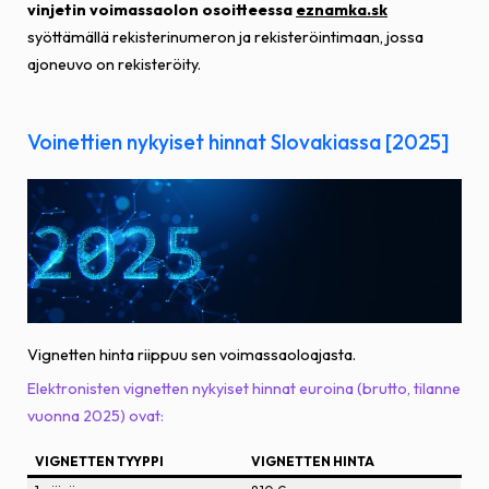
vinjetin voimassaolon osoitteessa
eznamka.sk
syöttämällä rekisterinumeron ja rekisteröintimaan, jossa
ajoneuvo on rekisteröity.
Voinettien nykyiset hinnat Slovakiassa [2025]
Vignetten hinta riippuu sen voimassaoloajasta.
Elektronisten vignetten nykyiset hinnat euroina (brutto, tilanne
vuonna 2025) ovat:
VIGNETTEN TYYPPI
VIGNETTEN HINTA