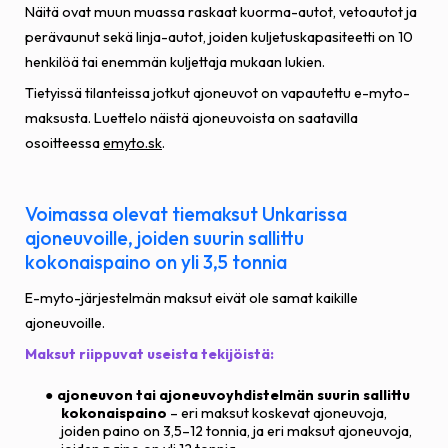
Näitä ovat muun muassa raskaat kuorma-autot, vetoautot ja
perävaunut sekä linja-autot, joiden kuljetuskapasiteetti on 10
henkilöä tai enemmän kuljettaja mukaan lukien.
Tietyissä tilanteissa jotkut ajoneuvot on vapautettu e-myto-
maksusta. Luettelo näistä ajoneuvoista on saatavilla
osoitteessa
emyto.sk
.
Voimassa olevat tiemaksut Unkarissa
ajoneuvoille, joiden suurin sallittu
kokonaispaino on yli 3,5 tonnia
E-myto-järjestelmän maksut eivät ole samat kaikille
ajoneuvoille.
Maksut riippuvat useista tekijöistä:
ajoneuvon tai ajoneuvoyhdistelmän suurin sallittu
kokonaispaino
– eri maksut koskevat ajoneuvoja,
joiden paino on 3,5–12 tonnia, ja eri maksut ajoneuvoja,