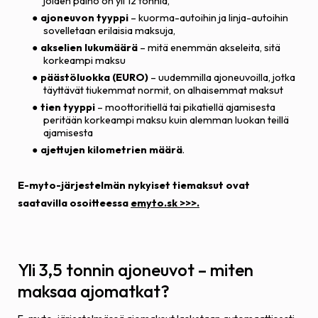
joiden paino on yli 12 tonnia,
ajoneuvon tyyppi
– kuorma-autoihin ja linja-autoihin
sovelletaan erilaisia maksuja,
akselien lukumäärä
– mitä enemmän akseleita, sitä
korkeampi maksu
päästöluokka (EURO)
– uudemmilla ajoneuvoilla, jotka
täyttävät tiukemmat normit, on alhaisemmat maksut
tien tyyppi
– moottoritiellä tai pikatiellä ajamisesta
peritään korkeampi maksu kuin alemman luokan teillä
ajamisesta
ajettujen kilometrien määrä
.
E-myto-järjestelmän nykyiset tiemaksut ovat
saatavilla osoitteessa
emyto.sk >>>.
Yli 3,5 tonnin ajoneuvot – miten
maksaa ajomatkat?