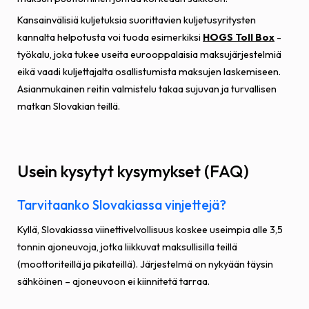
Kansainvälisiä kuljetuksia suorittavien kuljetusyritysten
kannalta helpotusta voi tuoda esimerkiksi
HOGS Toll Box
-
työkalu, joka tukee useita eurooppalaisia maksujärjestelmiä
eikä vaadi kuljettajalta osallistumista maksujen laskemiseen.
Asianmukainen reitin valmistelu takaa sujuvan ja turvallisen
matkan Slovakian teillä.
Usein kysytyt kysymykset (FAQ)
Tarvitaanko Slovakiassa vinjettejä?
Kyllä, Slovakiassa viinettivelvollisuus koskee useimpia alle 3,5
tonnin ajoneuvoja, jotka liikkuvat maksullisilla teillä
(moottoriteillä ja pikateillä). Järjestelmä on nykyään täysin
sähköinen – ajoneuvoon ei kiinnitetä tarraa.