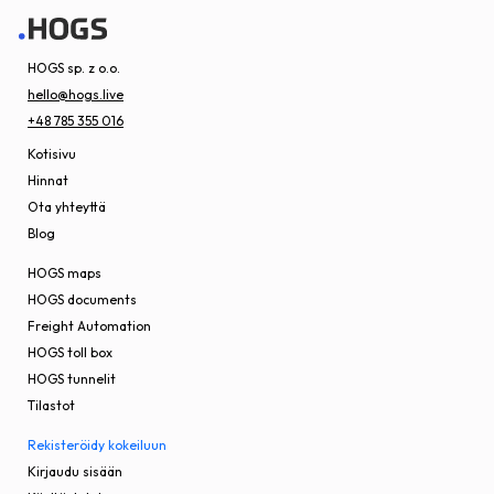
HOGS sp. z o.o.
hello@hogs.live
+48 785 355 016
Kotisivu
Hinnat
Ota yhteyttä
Blog
HOGS maps
HOGS documents
Freight Automation
HOGS toll box
HOGS tunnelit
Tilastot
Rekisteröidy kokeiluun
Kirjaudu sisään