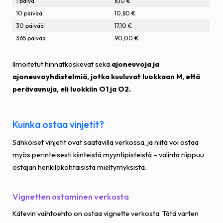
1 päivä
8,10 €
10 päivää
10,80 €
30 päivää
17,10 €
365 päivää
90,00 €
Ilmoitetut hinnatkoskevat sekä
ajoneuvoja ja
ajoneuvoyhdistelmiä, jotka kuuluvat luokkaan M, että
perävaunuja, eli luokkiin O1 ja O2.
Kuinka ostaa vinjetit?
Sähköiset vinjetit ovat saatavilla verkossa, ja niitä voi ostaa
myös perinteisesti kiinteistä myyntipisteistä – valinta riippuu
ostajan henkilökohtaisista mieltymyksistä.
Vignetten ostaminen verkosta
Kätevin vaihtoehto on ostaa vignette verkosta. Tätä varten