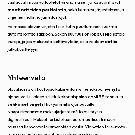
vastaavat myös valtuutetut viranomaiset, jotka suorittavat
moottoriteiden partiointia
, sekä tiemaksujärjestelmän ja
vinjettien hallinnoijan edustajat.
Voimassa olevan vinjetin tai e-tullin puuttuminen kuorma-
autoilta johtaa sakkoon. Sakon suuruus on jopa useita satoja
euroja, ja jos maksusta kieltäydytään, asia voidaan siirtää
jatkokäsittelyyn.
Yhteenveto
Slovakiassa on käytössä kaksi erilaista tiemaksua:
e-myto
ajoneuvoille, joiden sallittu kokonaispaino on yli 3,5 tonnia, ja
sähköiset vinjetit
kevyemmille ajoneuvoille.
Naapurimaamme maksujärjestelmä toimii täysin
digitaalisesti. Maksut tarkistetaan automaattisesti muun
muassa tienvalvontakameroiden avulla. Vignetten tai e-myto-
maksun puuttuminen johtaa korkeaan sakkoon.