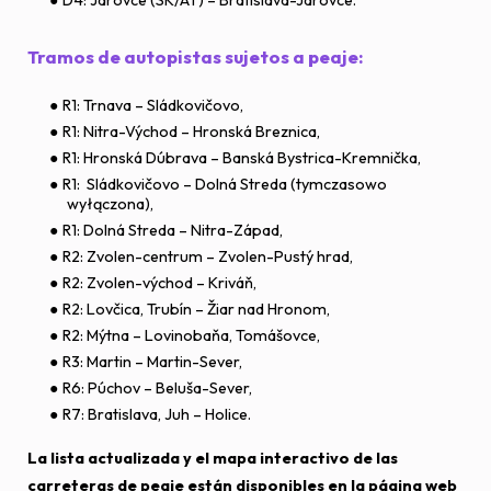
Tramos de autopistas sujetos a peaje:
R1: Trnava – Sládkovičovo,
R1: Nitra-Východ – Hronská Breznica,
R1: Hronská Dúbrava – Banská Bystrica-Kremnička,
R1: Sládkovičovo – Dolná Streda (tymczasowo
wyłączona),
R1: Dolná Streda – Nitra-Západ,
R2: Zvolen-centrum – Zvolen-Pustý hrad,
R2: Zvolen-východ – Kriváň,
R2: Lovčica, Trubín – Žiar nad Hronom,
R2: Mýtna – Lovinobaňa, Tomášovce,
R3: Martin – Martin-Sever,
R6: Púchov – Beluša-Sever,
R7: Bratislava, Juh – Holice.
La lista actualizada y el mapa interactivo de las
carreteras de peaje están disponibles en la página web