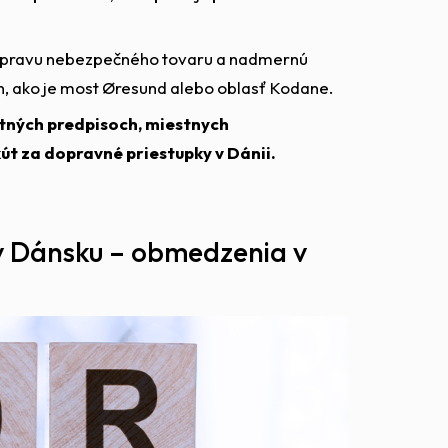
repravu nebezpečného tovaru a nadmernú
h, ako je most Øresund alebo oblasť Kodane.
tných predpisoch, miestnych
t za dopravné priestupky v Dánii.
v Dánsku – obmedzenia v