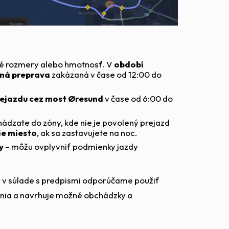
ené rozmery alebo hmotnosť. V
období
ná preprava
zakázaná v čase od 12:00 do
rejazdu cez most Øresund
v čase od 6:00 do
chádzate do zóny, kde nie je povolený prejazd
e miesto
, ak sa zastavujete na noc.
y
– môžu ovplyvniť podmienky jazdy
y v súlade s predpismi odporúčame použiť
enia a navrhuje možné obchádzky a