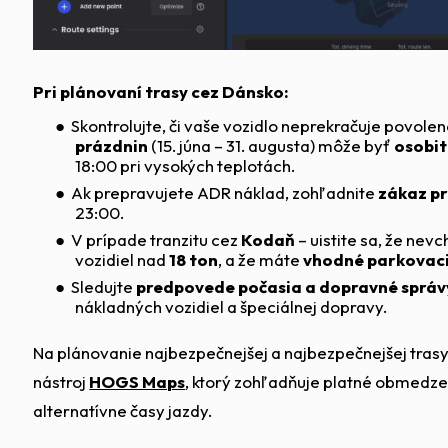
Pri plánovaní trasy cez Dánsko:
Skontrolujte, či vaše vozidlo neprekračuje povol
prázdnin
(15. júna – 31. augusta) môže byť
osobit
18:00 pri vysokých teplotách.
Ak prepravujete ADR náklad, zohľadnite
zákaz p
23:00.
V prípade tranzitu cez
Kodaň
– uistite sa, že nev
vozidiel nad
18 ton
, a že máte
vhodné parkovaci
Sledujte
predpovede počasia a dopravné správ
nákladných vozidiel a špeciálnej dopravy.
Na plánovanie najbezpečnejšej a najbezpečnejšej tras
nástroj
HOGS Maps
, ktorý zohľadňuje platné obmedz
alternatívne časy jazdy.