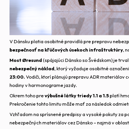
V Dánsku platia osobitné pravidlá pre prepravu nebez
bezpečnosť na kľúčových úsekoch infraštruktúry
, 
Most Øresund
(spájajúci Dánsko so Švédskom) je trva
nebezpečný náklad
, ktorý vyžaduje osobitné označen
23:00.
Vodiči, ktorí plánujú prepravu ADR materiálov 
hodiny v harmonograme jazdy.
Okrem toho pre
výbušné látky triedy 1.1 a 1.5
platí hmo
Prekročenie tohto limitu môže mať za následok odmietn
Vzhľadom na sprísnené predpisy a vysoké pokuty za po
nebezpečných materiálov cez Dánsko – najmä v oblast