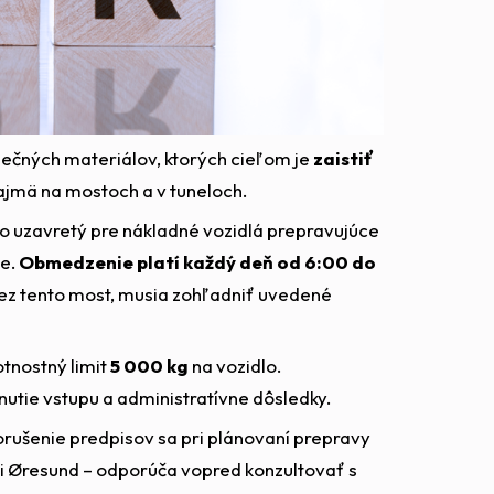
pečných materiálov, ktorých cieľom je
zaistiť
najmä na mostoch a v tuneloch.
lo uzavretý pre nákladné vozidlá prepravujúce
ie.
Obmedzenie platí každý deň od 6:00 do
cez tento most, musia zohľadniť uvedené
tnostný limit
5 000 kg
na vozidlo.
utie vstupu a administratívne dôsledky.
rušenie predpisov sa pri plánovaní prepravy
i Øresund – odporúča vopred konzultovať s