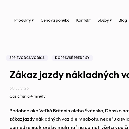
Produkty ▾
Cenová ponuka
Kontakt
Služby ▾
Blog
SPRIEVODCA VODIČA
DOPRAVNÉ PREDPISY
Zákaz jazdy nákladných v
30 July '25
Čas čítania 4 minúty
Podobne ako Veľká Británia alebo Švédsko, Dánsko patrí
zákaz jazdy nákladných vozidiel v sobotu, nedeľu a svia
obmedzenia, ktoré by mali mať na pamäti všetci vodiči 