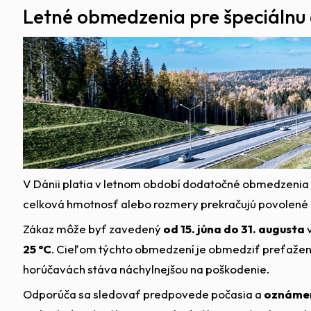
Letné obmedzenia pre špeciálnu
V Dánii platia v letnom období dodatočné obmedzenia
celková hmotnosť alebo rozmery prekračujú povolené
Zákaz môže byť zavedený
od 15. júna do 31. augusta
25 °C
. Cieľom týchto obmedzení je obmedziť preťaženie 
horúčavách stáva náchylnejšou na poškodenie.
Odporúča sa sledovať predpovede počasia a
oznámen