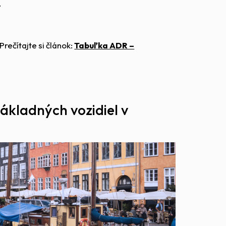
.
ečítajte si článok:
Tabuľka ADR –
kladných vozidiel v