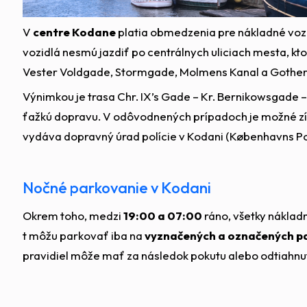
V
centre Kodane
platia obmedzenia pre nákladné voz
vozidlá nesmú jazdiť po centrálnych uliciach mesta, kt
Vester Voldgade, Stormgade, Molmens Kanal a Gothe
Výnimkou je trasa Chr. IX’s Gade – Kr. Bernikowsgade 
ťažkú dopravu. V odôvodnených prípadoch je možné z
vydáva dopravný úrad polície v Kodani (Københavns Poli
Nočné parkovanie v Kodani
Okrem toho, medzi
19:00 a 07:00
ráno, všetky nákladn
t môžu parkovať iba na
vyznačených a označených p
pravidiel môže mať za následok pokutu alebo odtiahnut