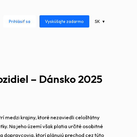
Prihlásiť sa
Vyskúšajte zadarmo
SK
ozidiel – Dánsko 2025
 medzi krajiny, ktoré nezaviedli celoštátny
tky. Na jeho území však platia určité osobitné
a dopravcovia, ktorí plánujú prechod cez túto