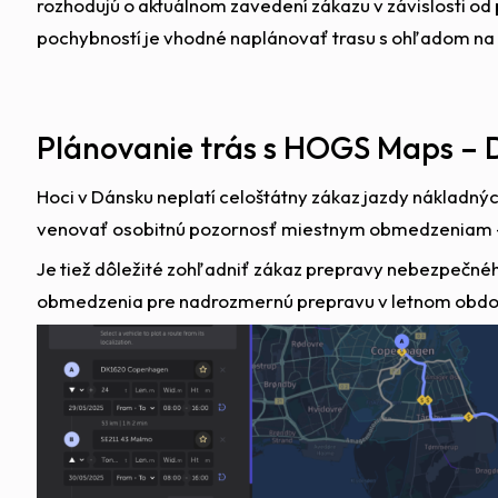
rozhodujú o aktuálnom zavedení zákazu v závislosti o
pochybností je vhodné naplánovať trasu s ohľadom na a
Plánovanie trás s HOGS Maps –
Hoci v Dánsku neplatí celoštátny zákaz jazdy nákladných
venovať osobitnú pozornosť miestnym obmedzeniam – n
Je tiež dôležité zohľadniť zákaz prepravy nebezpečné
obmedzenia pre nadrozmernú prepravu v letnom obdo