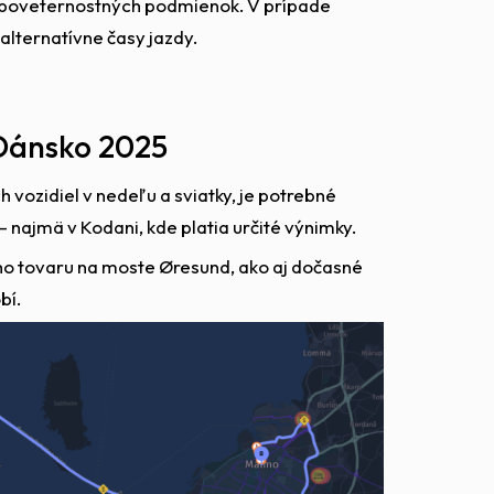
d poveternostných podmienok. V prípade
lternatívne časy jazdy.
 Dánsko 2025
 vozidiel v nedeľu a sviatky, je potrebné
ajmä v Kodani, kde platia určité výnimky.
ho tovaru na moste Øresund, ako aj dočasné
bí.