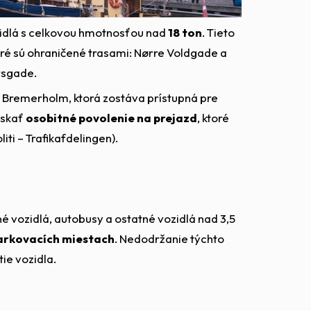
idlá s celkovou hmotnosťou nad
18 ton
. Tieto
oré sú ohraničené trasami: Nørre Voldgade a
rsgade.
– Bremerholm, ktorá zostáva prístupná pre
ískať
osobitné povolenie na prejazd
, ktoré
ti – Trafikafdelingen).
é vozidlá, autobusy a ostatné vozidlá nad 3,5
arkovacích miestach
. Nedodržanie týchto
ie vozidla.