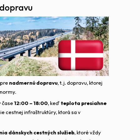
 dopravu
 pre
nadmernú dopravu
, t. j. dopravu, ktorej
 normy.
v čase
12:00 – 18:00
, keď
teplota presiahne
cestnej infraštruktúry, ktorá sa v
ia dánskych cestných služieb
, ktoré vždy