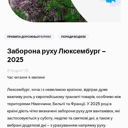
ПРАВИЛА ДОРОЖНЬОГО РУХУ
ПОРАДИ ВОДІЄВІ
Заборона руху Люксембург –
2025
21 August '25
Час читання 4 хвилини
Люксембург, хоча і є невеликою країною, відіграє дуже
важливу роль у європейському транзиті товарів, особливо між
територіями Німеччини, Бельгії та Франції. У 2025 році в
країні діють чітко визначені заборони руху для вантажівок, які
застосовуються у суботу, неділю та святкові дні, а також у
вибрані додаткові дні – з урахуванням напрямку руху.