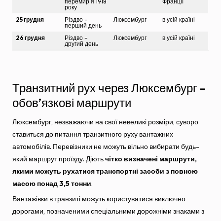
перемир’я 1918
Франції
року
25 грудня
Різдво –
Люксембург
в усій країні
перший день
26 грудня
Різдво –
Люксембург
в усій країні
другий день
Транзитний рух через Люксембург –
обов’язкові маршрути
Люксембург, незважаючи на свої невеликі розміри, суворо
ставиться до питання транзитного руху вантажних
автомобілів. Перевізники не можуть вільно вибирати будь-
який маршрут проїзду. Діють
чітко визначені маршрути,
якими можуть рухатися транспортні засоби з повною
масою понад 3,5 тонни
.
Вантажівки в транзиті можуть користуватися виключно
дорогами, позначеними спеціальними дорожніми знаками з