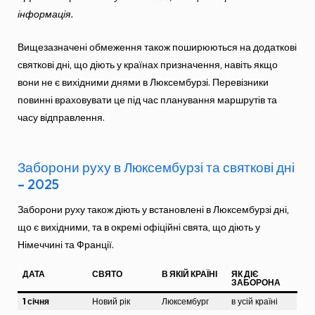
інформація.
Вищезазначені обмеження також поширюються на додаткові
святкові дні, що діють у країнах призначення, навіть якщо
вони не є вихідними днями в Люксембурзі. Перевізники
повинні враховувати це під час планування маршрутів та
часу відправлення.
Заборони руху в Люксембурзі та святкові дні
– 2025
Заборони руху також діють у встановлені в Люксембурзі дні,
що є вихідними, та в окремі офіційні свята, що діють у
Німеччині та Франції.
ДАТА
СВЯТО
В ЯКІЙ КРАЇНІ
ЯК ДІЄ
ЗАБОРОНА
1 січня
Новий рік
Люксембург
в усій країні