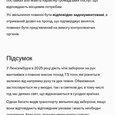
поставках або мають характер громадських послуг, що
відповідають місцевим потребам.
Усі звільнення повинні бути
відповідно задокументовані
, а
отриманий дозвіл на проїзд, що підтверджує виняток,
повинен бути пред’явлений на вимогу контролюючих
органів.
Підсумок
У Люксембурзі в 2025 році діють чіткі заборони на рух
вантажівок з повною масою понад 7,5 тонн, які різняться
залежно від напрямку руху та дня тижня. Обмеження
застосовуються як у вихідні, так і в святкові дні, в тому числі
під час деяких свят, що відзначаються в сусідніх країнах.
Однак багато видів транспорту звільнені від заборони, якщо
вони відповідають відповідним умовам і мають необхідні
документи. Крім того, транзит через країну суворо