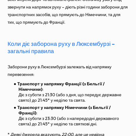
звернути на напрямок руху – діють різні години заборони для
транспортних засобів, що прямують до Німеччини, та для
тих, що прямують до Франції.
Коли діє заборона руху в Люксембурзі –
загальні правила
Заборони руху в Люксембурзі залежать від напрямку
перевезення:
Транспорт у напрямку Франції (з Бельгії /
Німеччини)
:
Діє з суботи з 21:30 (або з дня, що передує державне
свято) до 21:45* у неділю та свята.
Транспорт у напрямку Німеччини (з Бельгії /
Франції)
:
Діє з суботи з 23:30 (або з напередодні державного
свята) до 21:45* у неділю та святкові дні.
*
Деякі джерела вказують 22:00, але це невірна