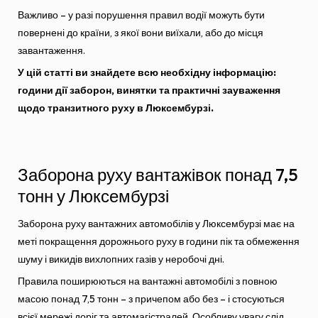
Важливо – у разі порушення правил водії можуть бути
повернені до країни, з якої вони виїхали, або до місця
завантаження.
У цій статті ви знайдете всю необхідну інформацію:
години дії заборон, винятки та практичні зауваження
щодо транзитного руху в Люксембурзі.
Заборона руху вантажівок понад 7,5
тонн у Люксембурзі
Заборона руху вантажних автомобілів у Люксембурзі має на
меті покращення дорожнього руху в години пік та обмеження
шуму і викидів вихлопних газів у неробочі дні.
Правила поширюються на вантажні автомобілі з повною
масою понад 7,5 тонн – з причепом або без – і стосуються
всієї мережі доріг та автомагістралей. Особливу увагу слід