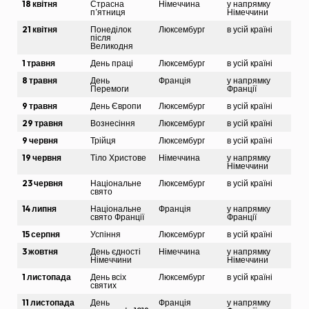
18 квітня
Страсна
Німеччина
у напрямку
п’ятниця
Німеччини
21 квітня
Понеділок
Люксембург
в усій країні
після
Великодня
1 травня
День праці
Люксембург
в усій країні
8 травня
День
Франція
у напрямку
Перемоги
Франції
9 травня
День Європи
Люксембург
в усій країні
29 травня
Вознесіння
Люксембург
в усій країні
9 червня
Трійця
Люксембург
в усій країні
19 червня
Тіло Христове
Німеччина
у напрямку
Німеччини
23 червня
Національне
Люксембург
в усій країні
свято
14 липня
Національне
Франція
у напрямку
свято Франції
Франції
15 серпня
Успіння
Люксембург
в усій країні
3 жовтня
День єдності
Німеччина
у напрямку
Німеччини
Німеччини
1 листопада
День всіх
Люксембург
в усій країні
святих
11 листопада
День
Франція
у напрямку