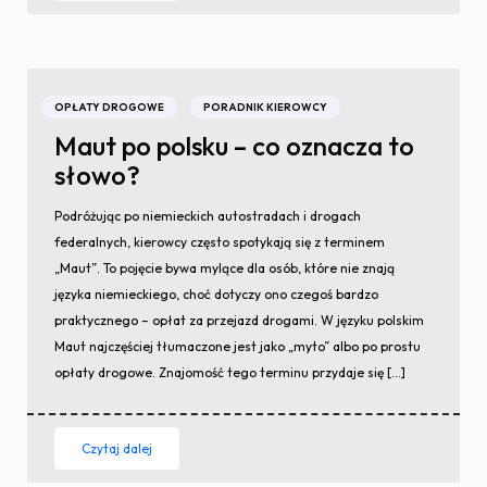
OPŁATY DROGOWE
PORADNIK KIEROWCY
Maut po polsku – co oznacza to
słowo?
Podróżując po niemieckich autostradach i drogach
federalnych, kierowcy często spotykają się z terminem
„Maut”. To pojęcie bywa mylące dla osób, które nie znają
języka niemieckiego, choć dotyczy ono czegoś bardzo
praktycznego – opłat za przejazd drogami. W języku polskim
Maut najczęściej tłumaczone jest jako „myto” albo po prostu
opłaty drogowe. Znajomość tego terminu przydaje się […]
Czytaj dalej