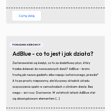
Czytaj dalej
PORADNIK KIEROWCY
AdBlue - co to jest i jak działa?
Zastanawiałeś się kiedyś, co to za dodatkowy płyn, który
trzeba dolewać do nowoczesnych diesli? AdBlue – brzmi
trochę jak nazwa gadżetu albo napoju izotonicznego, prawda?
A to po prostu niepozorny, ale kluczowy składnik układu
oczyszczania spalin w samochodach z silnikiem diesla. Bez
niego – ani rusz. Dosłownie. W ostatnich latach AdBlue stał
się obowiązkowym elementem […]