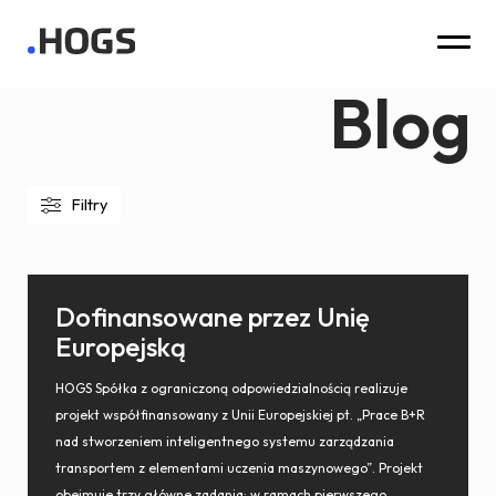
Blog
Filtry
Dofinansowane przez Unię
Europejską
HOGS Spółka z ograniczoną odpowiedzialnością realizuje
projekt współfinansowany z Unii Europejskiej pt. „Prace B+R
nad stworzeniem inteligentnego systemu zarządzania
transportem z elementami uczenia maszynowego”. Projekt
obejmuje trzy główne zadania: w ramach pierwszego