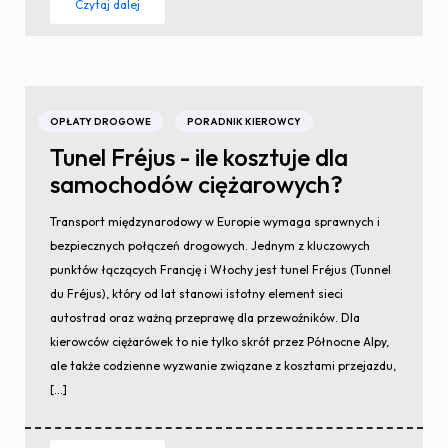
Czytaj dalej
OPŁATY DROGOWE
PORADNIK KIEROWCY
Tunel Fréjus - ile kosztuje dla
samochodów ciężarowych?
Transport międzynarodowy w Europie wymaga sprawnych i
bezpiecznych połączeń drogowych. Jednym z kluczowych
punktów łączących Francję i Włochy jest tunel Fréjus (Tunnel
du Fréjus), który od lat stanowi istotny element sieci
autostrad oraz ważną przeprawę dla przewoźników. Dla
kierowców ciężarówek to nie tylko skrót przez Północne Alpy,
ale także codzienne wyzwanie związane z kosztami przejazdu,
[…]