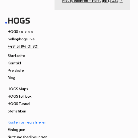
Mautgebühren – Portugal [2025] >
HOGS sp. z o.o.
hello@hogs.live
+49 151 194 01 901
Startseite
Kontakt
Preisliste
Blog
HOGS Maps
HOGS toll box
HOGS Tunnel
Statistiken
Kostenlos registrieren
Einloggen
Nutzungsbedingungen