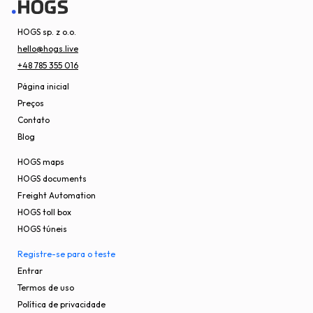
HOGS sp. z o.o.
hello@hogs.live
+48 785 355 016
Página inicial
Preços
Contato
Blog
HOGS maps
HOGS documents
Freight Automation
HOGS toll box
HOGS túneis
Registre-se para o teste
Entrar
Termos de uso
Política de privacidade