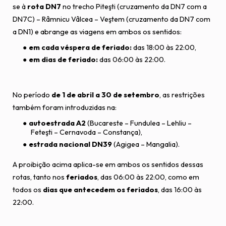
se à
rota DN7
no trecho Piteşti (cruzamento da DN7 com a
DN7C) – Râmnicu Vâlcea – Veştem (cruzamento da DN7 com
a DN1) e abrange as viagens em ambos os sentidos:
em cada véspera de feriado:
das 18:00 às 22:00,
em dias de feriado:
das 06:00 às 22:00.
No período
de 1 de abril a 30 de setembro
, as restrições
também foram introduzidas na:
autoestrada A2
(Bucareste – Fundulea – Lehliu –
Feteşti – Cernavoda – Constança),
estrada nacional DN39
(Agigea – Mangalia).
A proibição acima aplica-se em ambos os sentidos dessas
rotas, tanto nos
feriados
, das 06:00 às 22:00, como em
todos os
dias que antecedem os feriados
, das 16:00 às
22:00.