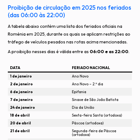
Proibição de circulação em 2025 nos feriados
(das 06:00 às 22:00)
A tabela abaixo contém uma lista dos feriados oficiais na
Roménia em 2025, durante os quais se aplicam restrições ao
tráfego de veículos pesados nas rotas acima mencionadas.
A proibição nesses dias é válida entre as
06:00 e as 22:00
.
DATA
FERIADO NACIONAL
1 de janeiro
Ano Novo
2 de janeiro
Ano Novo – 2.º dia
6 de janeiro
Epifania
7 de janeiro
Sinaxe de São João Batista
24 de janeiro
Dia da União
18 de abril
Sexta-feira Santa (ortodoxa)
20 de abril
Páscoa (ortodoxa)
21 de abril
Segunda-feira de Páscoa
(ortodoxa)