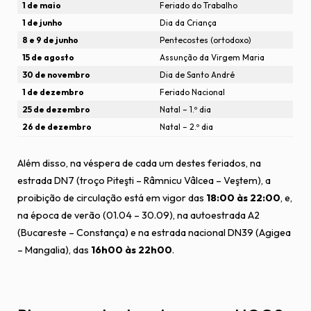
1 de maio
Feriado do Trabalho
1 de junho
Dia da Criança
8 e 9 de junho
Pentecostes (ortodoxo)
15 de agosto
Assunção da Virgem Maria
30 de novembro
Dia de Santo André
1 de dezembro
Feriado Nacional
25 de dezembro
Natal – 1.º dia
26 de dezembro
Natal – 2.º dia
Além disso, na véspera de cada um destes feriados, na
estrada DN7 (troço Piteşti – Râmnicu Vâlcea – Veştem), a
proibição de circulação está em vigor das
18:00 às 22:00
, e,
na época de verão (01.04 – 30.09), na autoestrada A2
(Bucareste – Constança) e na estrada nacional DN39 (Agigea
– Mangalia), das
16h00 às 22h00
.