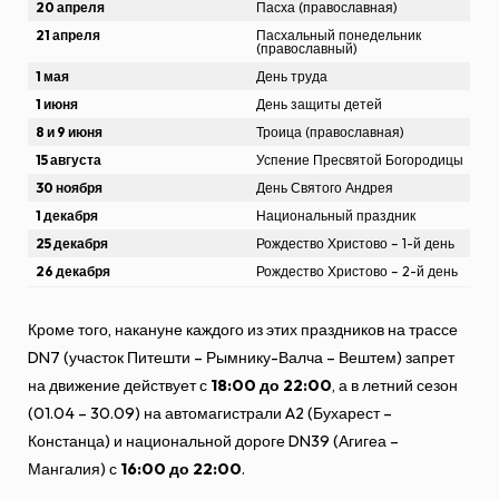
20 апреля
Пасха (православная)
21 апреля
Пасхальный понедельник
(православный)
1 мая
День труда
1 июня
День защиты детей
8 и 9 июня
Троица (православная)
15 августа
Успение Пресвятой Богородицы
30 ноября
День Святого Андрея
1 декабря
Национальный праздник
25 декабря
Рождество Христово – 1-й день
26 декабря
Рождество Христово – 2-й день
Кроме того, накануне каждого из этих праздников на трассе
DN7 (участок Питешти – Рымнику-Валча – Вештем) запрет
на движение действует с
18:00 до 22:00
, а в летний сезон
(01.04 – 30.09) на автомагистрали A2 (Бухарест –
Констанца) и национальной дороге DN39 (Агигеа –
Мангалия) с
16:00 до 22:00
.