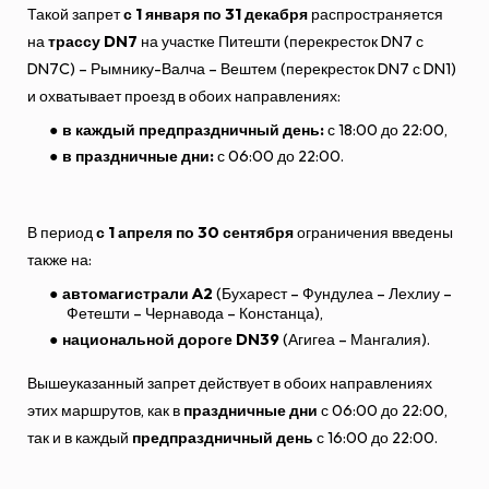
Такой запрет
с 1 января по 31 декабря
распространяется
на
трассу DN7
на участке Питешти (перекресток DN7 с
DN7C) – Рымнику-Валча – Вештем (перекресток DN7 с DN1)
и охватывает проезд в обоих направлениях:
в каждый предпраздничный день:
с 18:00 до 22:00,
в праздничные дни:
с 06:00 до 22:00.
В период
с 1 апреля по 30 сентября
ограничения введены
также на:
автомагистрали A2
(Бухарест – Фундулеа – Лехлиу –
Фетешти – Чернавода – Констанца),
национальной дороге DN39
(Агигеа – Мангалия).
Вышеуказанный запрет действует в обоих направлениях
этих маршрутов, как в
праздничные дни
с 06:00 до 22:00,
так и в каждый
предпраздничный день
с 16:00 до 22:00.