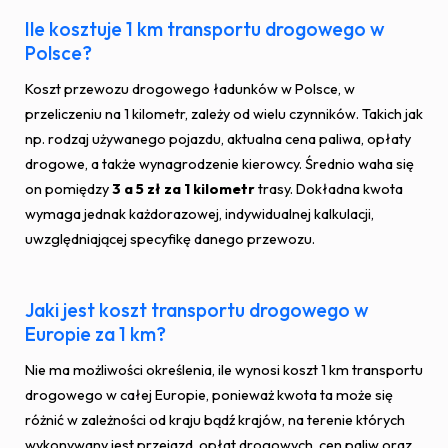
Ile kosztuje 1 km transportu drogowego w
Polsce?
Koszt przewozu drogowego ładunków w Polsce, w
przeliczeniu na 1 kilometr, zależy od wielu czynników. Takich jak
np. rodzaj używanego pojazdu, aktualna cena paliwa, opłaty
drogowe, a także wynagrodzenie kierowcy. Średnio waha się
on pomiędzy
3 a 5 zł za 1 kilometr
trasy. Dokładna kwota
wymaga jednak każdorazowej, indywidualnej kalkulacji,
uwzględniającej specyfikę danego przewozu.
Jaki jest koszt transportu drogowego w
Europie za 1 km?
Nie ma możliwości określenia, ile wynosi koszt 1 km transportu
drogowego w całej Europie, ponieważ kwota ta może się
różnić w zależności od kraju bądź krajów, na terenie których
wykonywany jest przejazd, opłat drogowych, cen paliw oraz