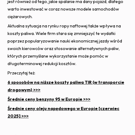
jest również od tego, jakie spalanie ma dany pojazd, dlatego
warto inwestować w coraz nowsze modele samochodów
ciężarowych.
Aktualna sytuacja na rynku ropy naftowej także wpływa na
koszty paliwa. Wiele firm stara się zmniejszyć te wydatki
poprzez popularyzowanie nauki ekonomicznej jazdy wśród
swoich kierowców oraz stosowanie alternatywnych paliw,
których przemyślane wykorzystanie może pomóc w
długoterminowej redukcji kosztów.
Przeczytaj też:
6 sposobów na niższe koszty paliwa TIR (w transporcie
drogowym) >>>
Średnie ceny benzyny 95 w Europie >>>
Średnie ceny oleju napędowego w Europie [czerwiec
2025] >>>