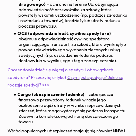
drogowego)
– ochrona na terenie UE, obejmująca
odpowiedzialność przewoźnika za szkody, które
powstały wskutek uszkodzenia (np. podczas załadunku
i rozładunku towarów), kradzieży lub utraty ładunku
podczas przewozu.
OCS (odpowiedzialność cywilna spedytora)
–
obejmuje odpowiedzialność cywilną spedytora,
organizującego transport, za szkody, które wyniknęły z
powodu niewłaściwego wykonania zleconych usług
spedycyjnych (np. uszkodzenie ładunku podczas
dostawy lub w wyniku jego złego zabezpieczenia).
Chcesz dowiedzieć się więcej o spedycji i obowiązkach
spedytora? Przeczytaj artykuł
Czym jest spedycja? Jakie są
rodzaje spedycji? >>>
Cargo (ubezpieczenie ładunku)
– zabezpiecza
finansowo przewożony ładunek w razie jego
uszkodzenia bądź utraty w wyniku nieprzewidzianych
zdarzeń, które mogą wydarzyć się podczas transportu.
Zapewnia kompleksową ochronę ubezpieczonego
towaru.
Wśród popularnych ubezpieczeń znajdują się również NNW i