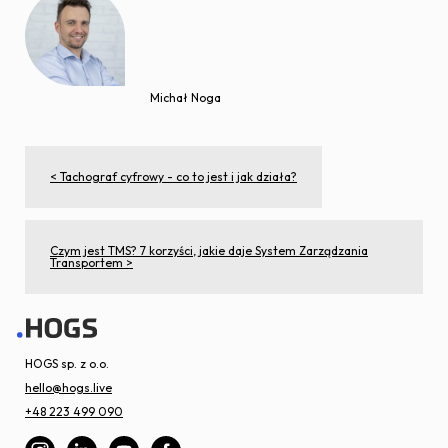
Michał Noga
< Tachograf cyfrowy - co to jest i jak działa?
Czym jest TMS? 7 korzyści, jakie daje System Zarządzania
Transportem >
HOGS sp. z o.o.
hello@hogs.live
+48 223 499 090