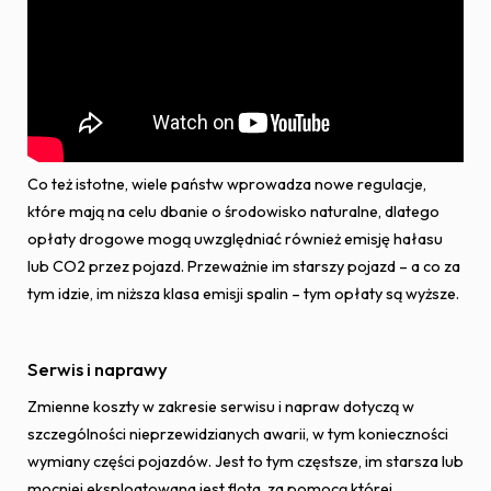
Co też istotne, wiele państw wprowadza nowe regulacje,
które mają na celu dbanie o środowisko naturalne, dlatego
opłaty drogowe mogą uwzględniać również emisję hałasu
lub CO2 przez pojazd. Przeważnie im starszy pojazd – a co za
tym idzie, im niższa klasa emisji spalin – tym opłaty są wyższe.
Serwis i naprawy
Zmienne koszty w zakresie serwisu i napraw dotyczą w
szczególności nieprzewidzianych awarii, w tym konieczności
wymiany części pojazdów. Jest to tym częstsze, im starsza lub
mocniej eksploatowana jest flota, za pomocą której