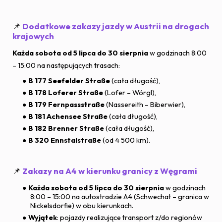
📌
Dodatkowe zakazy jazdy w Austrii na drogach
krajowych
Każda sobota od 5 lipca do 30 sierpnia
w godzinach 8:00
– 15:00 na następujących trasach:
B 177 Seefelder Straße
(cała długość),
B 178 Loferer Straße
(Lofer – Wörgl),
B 179 Fernpassstraße
(Nassereith – Biberwier),
B 181 Achensee Straße
(cała długość),
B 182 Brenner Straße
(cała długość),
B 320 Ennstalstraße
(od 4 500 km).
📌
Zakazy na A4 w kierunku granicy z Węgrami
Każda sobota od 5 lipca do 30 sierpnia
w godzinach
8:00 – 15:00 na autostradzie A4 (Schwechat – granica w
Nickelsdorfie) w obu kierunkach.
Wyjątek
: pojazdy realizujące transport z/do regionów