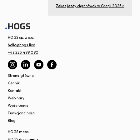
Zakaz jazdy ciężarówek w Grecji 2025 >
HOGS sp. z o.o.
hello@hogs.live
+48 223 499 090
Strona główna
Cennik
Kontakt
Webinary
Wydarzenia
Funkcjonalności
Blog
HOGS maps
HOGS documents