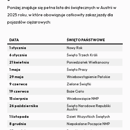
Poniżej znajduje się pełna lista dni świątecznych w Austrii w
2025 roku, w które obowiązuje całkowity zakaz jazdy dla
pojazdów ciężarowych:
DATA
ŚWIĘTO PAŃSTWOWE
1 stycznia
Nowy Rok
6 stycznia
Święto Trzech Króli
21 kwietnia
Poniedziałek Wielkanocny
1 maja
Święto Pracy
29 maja
Wniebowstąpienie Pańskie
9 czerwca
Zielone Świątki
19 czerwca
Boże Ciało
15 sierpnia
Wniebowzięcie NMP
26 października
Święto Narodowe Republiki
Austrii
1 listopada
Dzień Wszystkich Świętych
8 grudnia
Niepokalane Poczęcie NMP