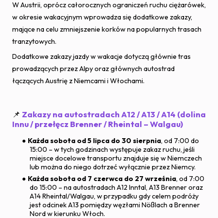
W Austrii, oprócz całorocznych ograniczeń ruchu ciężarówek,
w okresie wakacyjnym wprowadza się dodatkowe zakazy,
mające na celu zmniejszenie korków na popularnych trasach
tranzytowych.
Dodatkowe zakazy jazdy w wakacje dotyczą głównie tras
prowadzących przez Alpy oraz głównych autostrad
łączących Austrię z Niemcami i Włochami.
📌
Zakazy na autostradach A12 / A13 / A14 (dolina
Innu / przełęcz Brenner / Rheintal – Walgau)
Każda sobota od 5 lipca do 30 sierpnia
, od 7:00 do
15:00 – w tych godzinach występuje zakaz ruchu, jeśli
miejsce docelowe transportu znajduje się w Niemczech
lub można do niego dotrzeć wyłącznie przez Niemcy.
Każda sobota od 7 czerwca do 27 września
, od 7:00
do 15:00 – na autostradach A12 Inntal, A13 Brenner oraz
A14 Rheintal/Walgau, w przypadku gdy celem podróży
jest odcinek A13 pomiędzy węzłami Nößlach a Brenner
Nord w kierunku Włoch.